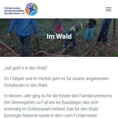
N
A
V
I
G
Im Wald
A
T
I
O
N
U
„Auf geht´s in den Wald“
M
S
Im Frühjahr und im Herbst geht es für unsere angehenden
C
H
Schulkinder in den Wald.
A
L
In diesem Jahr ging es für die Kinder des Familienzentrums
T
Am Sinnesgarten zu Fuß bis ins Basislager, das sich
E
N
erstmalig im Schlosspark befand. Das für den Wald
benötigte Material wurde in dem vom Förderverein