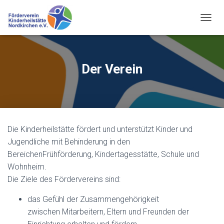
N
A
V
I
G
Der Verein
A
T
I
O
N
U
Die Kinderheilstätte fördert und unterstützt Kinder und
M
S
Jugendliche mit Behinderung in den
C
BereichenFrühförderung, Kindertagesstätte, Schule und
H
Wohnheim.
A
L
Die Ziele des Fördervereins sind:
T
E
das Gefühl der Zusammengehörigkeit
N
zwischen Mitarbeitern, Eltern und Freunden der