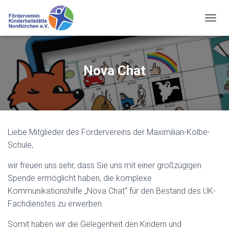
N
A
V
I
G
Nova Chat
A
T
I
O
N
U
Liebe Mitglieder des Fördervereins der Maximilian-Kolbe-
M
S
Schule,
C
H
wir freuen uns sehr, dass Sie uns mit einer großzügigen
A
Spende ermöglicht haben, die komplexe
L
Kommunikationshilfe „Nova Chat“ für den Bestand des UK-
T
E
Fachdienstes zu erwerben.
N
Somit haben wir die Gelegenheit den Kindern und