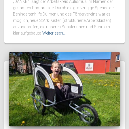
„DANKE“ sagt der Arbeitskreis Autismus im Namen der
gesamten Primarstufe! Durch die großzügige Spende der
Behindertenhilfe Dülmen und des Fördervereins war es
möglich, neue StArk‑Kisten (strukturierte Arbeitskisten)
anzuschaffen, die unseren Schülerinnen und Schülern
klar aufgebaute
Weiterlesen…