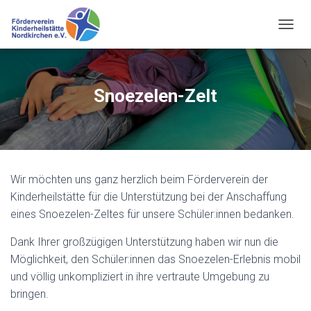
N
A
V
I
G
Snoezelen-Zelt
A
T
I
O
N
U
Wir möchten uns ganz herzlich beim Förderverein der
M
S
Kinderheilstätte für die Unterstützung bei der Anschaffung
C
eines Snoezelen-Zeltes für unsere Schüler:innen bedanken.
H
A
Dank Ihrer großzügigen Unterstützung haben wir nun die
L
Möglichkeit, den Schüler:innen das Snoezelen-Erlebnis mobil
T
E
und völlig unkompliziert in ihre vertraute Umgebung zu
N
bringen.