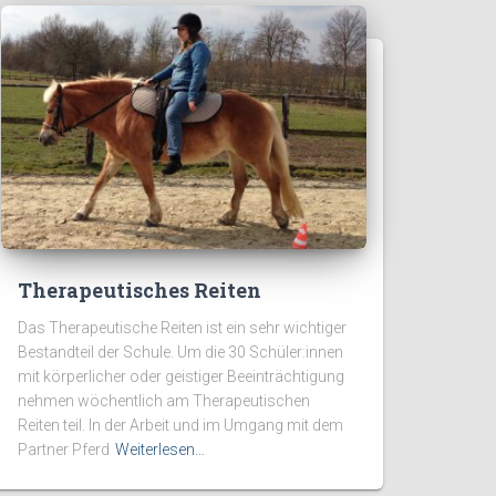
Therapeutisches Reiten
Das Therapeutische Reiten ist ein sehr wichtiger
Bestandteil der Schule. Um die 30 Schüler:innen
mit körperlicher oder geistiger Beeinträchtigung
nehmen wöchentlich am Therapeutischen
Reiten teil. In der Arbeit und im Umgang mit dem
Partner Pferd
Weiterlesen…