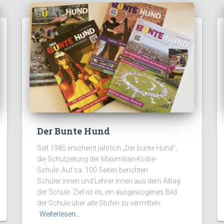
Der Bunte Hund
Seit 1985 erscheint jährlich „Der bunte Hund“,
die Schulzeitung der Maximilian-Kolbe-
Schule. Auf ca. 100 Seiten berichten
Schüler:innen und Lehrer:innen aus dem Alltag
der Schule. Ziel ist es, ein ausgewogenes Bild
der Schule über alle Stufen zu vermitteln.
Weiterlesen…